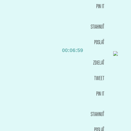
PIN IT
STIAHNUŤ
POSLAŤ
00:06:59
ZDIELAŤ
TWEET
PIN IT
STIAHNUŤ
POSLAŤ