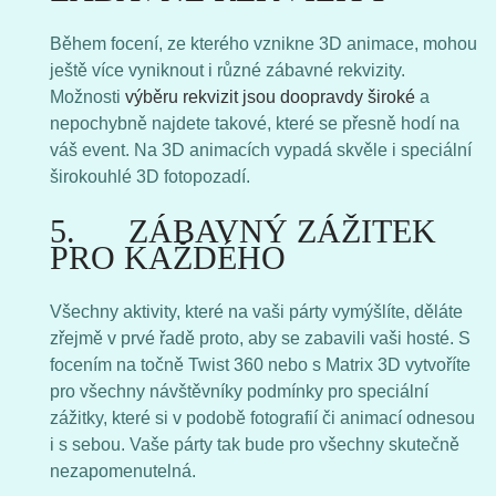
Během focení, ze kterého vznikne 3D animace, mohou
ještě více vyniknout i různé zábavné rekvizity.
Možnosti
výběru rekvizit jsou doopravdy široké
a
nepochybně najdete takové, které se přesně hodí na
váš event. Na 3D animacích vypadá skvěle i speciální
širokouhlé 3D fotopozadí.
5. ZÁBAVNÝ ZÁŽITEK
PRO KAŽDÉHO
Všechny aktivity, které na vaši párty vymýšlíte, děláte
zřejmě v prvé řadě proto, aby se zabavili vaši hosté. S
focením na točně Twist 360 nebo s Matrix 3D vytvoříte
pro všechny návštěvníky podmínky pro speciální
zážitky, které si v podobě fotografií či animací odnesou
i s sebou. Vaše párty tak bude pro všechny skutečně
nezapomenutelná.