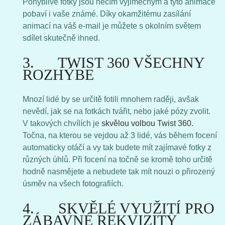
Pohyblivé fotky jsou něčím výjimečným a tyto animace
pobaví i vaše známé. Díky okamžitému zasílání
animací na váš e-mail je můžete s okolním světem
sdílet skutečně ihned.
3. TWIST 360 VŠECHNY
ROZHÝBE
Mnozí lidé by se určitě fotili mnohem raději, avšak
nevědí, jak se na fotkách tvářit, nebo jaké pózy zvolit.
V takových chvílích je
skvělou volbou Twist 360.
Točna, na kterou se vejdou až 3 lidé, vás během focení
automaticky otáčí a vy tak budete mít zajímavé fotky z
různých úhlů. Při focení na točně se kromě toho určitě
hodně nasmějete a nebudete tak mít nouzi o přirozený
úsměv na všech fotografiích.
4. SKVĚLÉ VYUŽITÍ PRO
ZÁBAVNÉ REKVIZITY