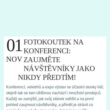
01
FOTOKOUTEK NA
KONFERENCI:
NOV
ZAUJMĚTE
NÁVŠTĚVNÍKY JAKO
NIKDY PŘEDTÍM!
Konferencí, veletrhů a expo výstav se účastní stovky lidí,
stejně tak se tam většinou nachází i množství prodejců.
Každý se zamýšlí, jak svůj stánek odlišit a na první
pohled zaujmout návštěvníky, a přimět je strávit co