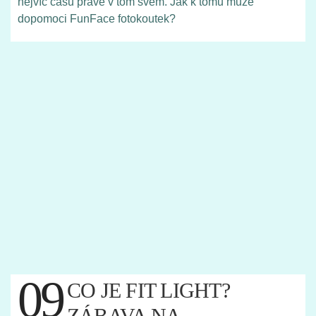
nejvíc času právě v tom svém. Jak k tomu může
dopomoci FunFace fotokoutek?
09
CO JE FIT LIGHT?
ZÁBAVA NA