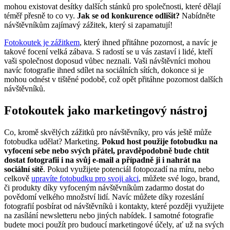
mohou existovat desítky dalších stánků pro společnosti, které dělají
téměř přesně to co vy.
Jak se od konkurence odlišit?
Nabídněte
návštěvníkům zajímavý zážitek, který si zapamatují!
Fotokoutek je zážitkem
, který ihned přitáhne pozornost, a navíc je
takové focení velká zábava. S radostí se u vás zastaví i lidé, kteří
vaši společnost doposud vůbec neznali. Vaši návštěvníci mohou
navíc fotografie ihned sdílet na sociálních sítích, dokonce si je
mohou odnést v tištěné podobě, což opět přitáhne pozornost dalších
návštěvníků.
Fotokoutek jako marketingový nástroj
Co, kromě skvělých zážitků pro návštěvníky, pro vás ještě může
fotobudka udělat? Marketing.
Pokud host použije fotobudku na
vyfocení sebe nebo svých přátel, pravděpodobně bude chtít
dostat fotografii i na svůj e-mail a případně ji i nahrát na
sociální sítě
. Pokud využijete potenciál fotopozadí na míru, nebo
celkově
upravíte fotobudku pro svoji akci
, můžete své logo, brand,
či produkty díky vyfoceným návštěvníkům zadarmo dostat do
povědomí velkého množství lidí. Navíc můžete díky rozeslání
fotografií posbírat od návštěvníků i kontakty, které později využijete
na zasílání newsletteru nebo jiných nabídek. I samotné fotografie
budete moci použít pro budoucí marketingové účely, ať už na svých