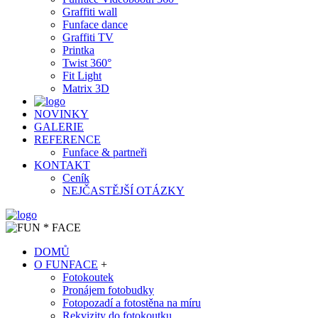
Graffiti wall
Funface dance
Graffiti TV
Printka
Twist 360°
Fit Light
Matrix 3D
NOVINKY
GALERIE
REFERENCE
Funface & partneři
KONTAKT
Ceník
NEJČASTĚJŠÍ OTÁZKY
DOMŮ
O FUNFACE
+
Fotokoutek
Pronájem fotobudky
Fotopozadí a fotostěna na míru
Rekvizity do fotokoutku