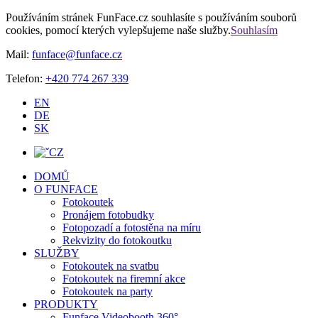
Používáním stránek FunFace.cz souhlasíte s používáním souborů
cookies, pomocí kterých vylepšujeme naše služby.
Souhlasím
Mail:
funface@funface.cz
Telefon:
+420 774 267 339
EN
DE
SK
CZ
DOMŮ
O FUNFACE
Fotokoutek
Pronájem fotobudky
Fotopozadí a fotostěna na míru
Rekvizity do fotokoutku
SLUŽBY
Fotokoutek na svatbu
Fotokoutek na firemní akce
Fotokoutek na party
PRODUKTY
Funface Videobooth 360°