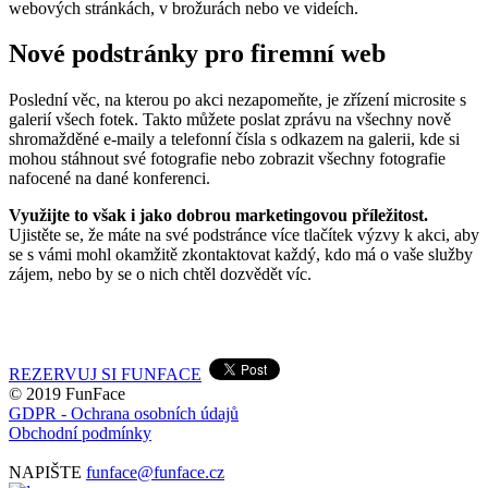
webových stránkách, v brožurách nebo ve videích.
Nové podstránky pro firemní web
Poslední věc, na kterou po akci nezapomeňte, je zřízení microsite s
galerií všech fotek. Takto můžete poslat zprávu na všechny nově
shromažděné e-maily a telefonní čísla s odkazem na galerii, kde si
mohou stáhnout své fotografie nebo zobrazit všechny fotografie
nafocené na dané konferenci.
Využijte to však i jako dobrou marketingovou příležitost.
Ujistěte se, že máte na své podstránce více tlačítek výzvy k akci, aby
se s vámi mohl okamžitě zkontaktovat každý, kdo má o vaše služby
zájem, nebo by se o nich chtěl dozvědět víc.
REZERVUJ SI FUNFACE
© 2019 FunFace
GDPR - Ochrana osobních údajů
Obchodní podmínky
NAPIŠTE
funface@funface.cz