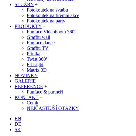
SLUŽBY
+
Fotokoutek na svatbu
Fotokoutek na firemní akce
Fotokoutek na party
PRODUKTY
+
Funface Videobooth 360°
Graffiti wall
Funface dance
Graffiti TV
Printka
Twist 360°
Fit Light
Matrix 3D
NOVINKY
GALERIE
REFERENCE
+
Funface & partneři
KONTAKT
+
Ceník
NEJČASTĚJŠÍ OTÁZKY
EN
DE
SK